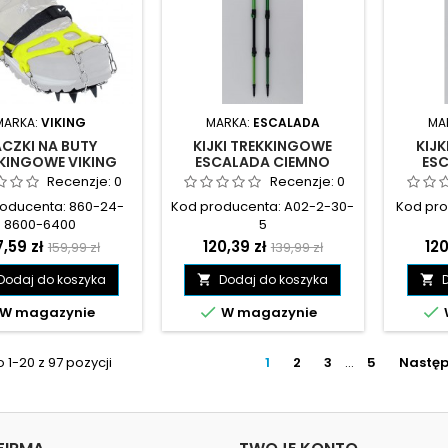
MARKA:
VIKING
MARKA:
ESCALADA
MA
CZKI NA BUTY
KIJKI TREKKINGOWE
KIJ
KINGOWE VIKING
ESCALADA CIEMNO
ES
TORO - 860-24-
ZIELONE - A02-2-30-5
ZIELO
Recenzje:
0
Recenzje:
0
8600-6400
roducenta: 860-24-
Kod producenta: A02-2-30-
Kod pro
8600-6400
5
ena
Cena
Cena
Cena
Ce
7,59 zł
120,39 zł
120
159,99 zł
139,99 zł
podstawowa
podstawowa
Dodaj do koszyka
Dodaj do koszyka




W magazynie
W magazynie
1-20 z 97 pozycji
1
2
3
…
5
Nastę