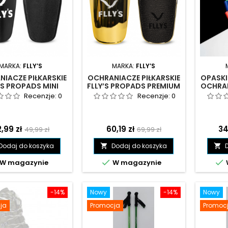
MARKA:
FLLY’S
MARKA:
FLLY’S
IACZE PIŁKARSKIE
OCHRANIACZE PIŁKARSKIE
OPASK
’S PROPADS MINI
FLLY’S PROPADS PREMIUM
OCHRAN
10X6CM
GOLD
FLL
Recenzje:
0
Recenzje:
0
ena
Cena
Cena
Cena
C
,99 zł
60,19 zł
34
49,99 zł
69,99 zł
podstawowa
podstawowa
Dodaj do koszyka
Dodaj do koszyka




W magazynie
W magazynie
-14%
Nowy
-14%
Nowy
ja
Promocja
Promoc