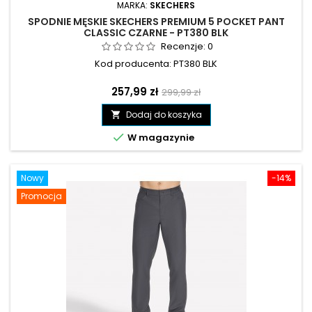
MARKA:
SKECHERS
SPODNIE MĘSKIE SKECHERS PREMIUM 5 POCKET PANT
CLASSIC CZARNE - PT380 BLK
Recenzje:
0
Kod producenta: PT380 BLK
Cena
Cena
257,99 zł
299,99 zł
podstawowa
Dodaj do koszyka


W magazynie
Nowy
-14%
Promocja