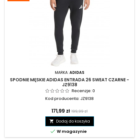
MARKA:
ADIDAS
SPODNIE MĘSKIE ADIDAS ENTRADA 26 SWEAT CZARNE -
JZ9138
Recenzje:
0
Kod producenta: JZ9138
Cena
Cena
171,99 zł
199,99 zł
podstawowa
Dodaj do koszyka


W magazynie