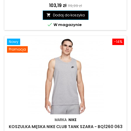
Cena
Cena
103,19 zł
119,99 zł
podstawowa
Dodaj do koszyka


W magazynie
Nowy
-14%
Promocja
MARKA:
NIKE
KOSZULKA MĘSKA NIKE CLUB TANK SZARA - BQ1260 063