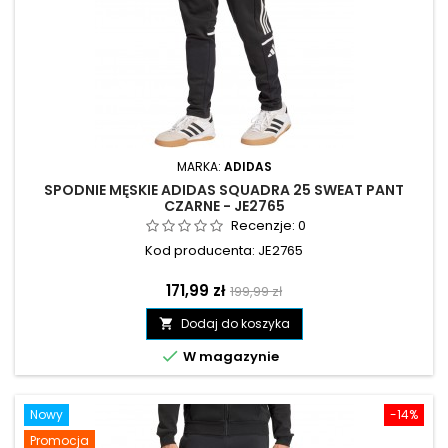
MARKA:
ADIDAS
SPODNIE MĘSKIE ADIDAS SQUADRA 25 SWEAT PANT
CZARNE - JE2765
Recenzje:
0
Kod producenta: JE2765
Cena
Cena
171,99 zł
199,99 zł
podstawowa
Dodaj do koszyka


W magazynie
Nowy
-14%
Promocja