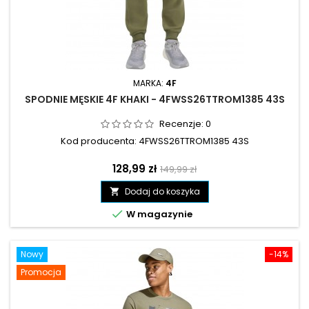
MARKA:
4F
SPODNIE MĘSKIE 4F KHAKI - 4FWSS26TTROM1385 43S
Recenzje:
0
Kod producenta: 4FWSS26TTROM1385 43S
Cena
Cena
128,99 zł
149,99 zł
podstawowa
Dodaj do koszyka


W magazynie
Nowy
-14%
Promocja