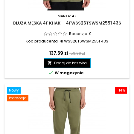
MARKA:
4F
BLUZA MĘSKA 4F KHAKI - 4FWSS26TSWSM2551 43S
Recenzje:
0
Kod producenta: 4FWSS26TSWSM2551 43S
Cena
Cena
137,59 zł
159,99 zł
podstawowa
Dodaj do koszyka


W magazynie
Nowy
-14%
Promocja