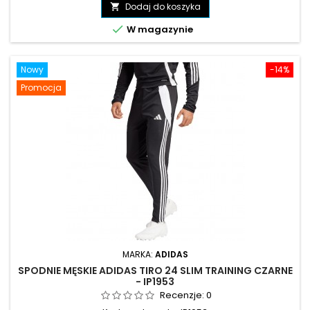
podstawowa
Dodaj do koszyka


W magazynie
Nowy
-14%
Promocja
MARKA:
ADIDAS
SPODNIE MĘSKIE ADIDAS TIRO 24 SLIM TRAINING CZARNE
- IP1953
Recenzje:
0