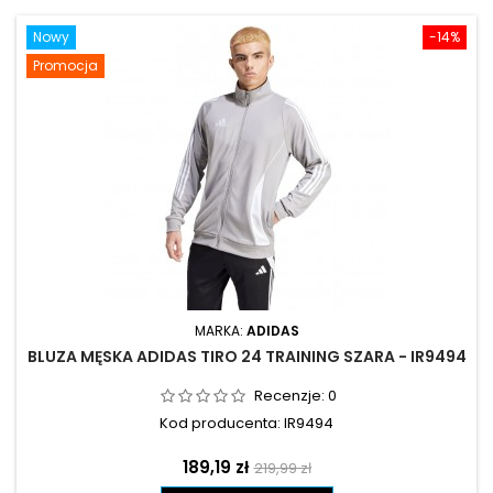
Nowy
-14%
Promocja
MARKA:
ADIDAS
BLUZA MĘSKA ADIDAS TIRO 24 TRAINING SZARA - IR9494
Recenzje:
0
Kod producenta: IR9494
Cena
Cena
189,19 zł
219,99 zł