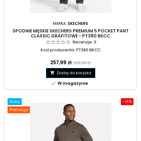
MARKA:
SKECHERS
SPODNIE MĘSKIE SKECHERS PREMIUM 5 POCKET PANT
CLASSIC GRAFITOWE - PT380 BKCC
Recenzje:
0
Kod producenta: PT380 BKCC
Cena
Cena
257,99 zł
299,99 zł
podstawowa
Dodaj do koszyka


W magazynie
Nowy
-14%
Promocja