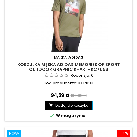
MARKA:
ADIDAS
KOSZULKA MĘSKA ADIDAS MEMORIES OF SPORT
OUTDOOR GRAPHIC KHAKI - KC7098
Recenzje:
0
Kod producenta: KC7098
Cena
Cena
94,59 zł
109,99 zł
podstawowa
Dodaj do koszyka


W magazynie
Nowy
-14%