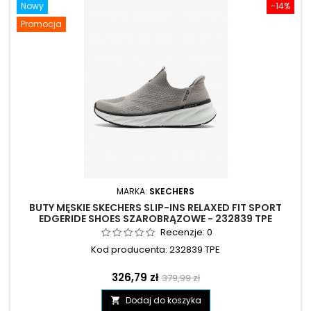
Nowy
-14%
Promocja
MARKA:
SKECHERS
BUTY MĘSKIE SKECHERS SLIP-INS RELAXED FIT SPORT
EDGERIDE SHOES SZAROBRĄZOWE - 232839 TPE
Recenzje:
0
Kod producenta: 232839 TPE
Cena
Cena
326,79 zł
379,99 zł
podstawowa
Dodaj do koszyka
