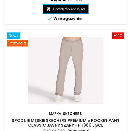
podstawowa
Dodaj do koszyka


W magazynie
Nowy
-14%
Promocja
MARKA:
SKECHERS
SPODNIE MĘSKIE SKECHERS PREMIUM 5 POCKET PANT
CLASSIC JASNY SZARY - PT380 LGCL
Recenzje:
0