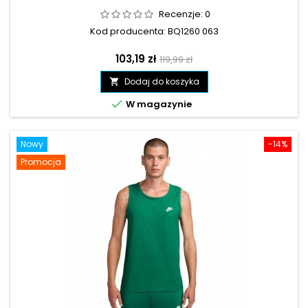
Recenzje:
0
Kod producenta: BQ1260 063
Cena
Cena
103,19 zł
119,99 zł
podstawowa
Dodaj do koszyka


W magazynie
Nowy
-14%
Promocja