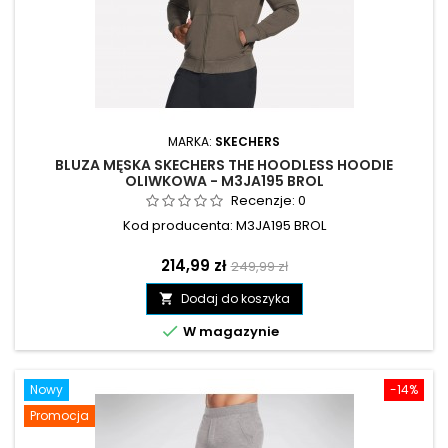
MARKA:
SKECHERS
BLUZA MĘSKA SKECHERS THE HOODLESS HOODIE
OLIWKOWA - M3JA195 BROL
Recenzje:
0
Kod producenta: M3JA195 BROL
Cena
Cena
214,99 zł
249,99 zł
podstawowa
Dodaj do koszyka


W magazynie
Nowy
-14%
Promocja