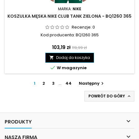
MARKA:
NIKE
KOSZULKA MĘSKA NIKE CLUB TANK ZIELONA - BQ1260 365
Recenzje:
0
Kod producenta: BQ1260 365
Cena
Cena
103,19 zł
119,99 zł
podstawowa
Dodaj do koszyka


W magazynie
1
2
3
…
44
Następny

POWRÓT DO GÓRY


PRODUKTY

NASZA FIRMA