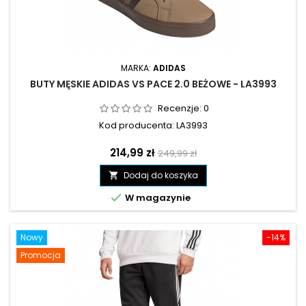
MARKA:
ADIDAS
BUTY MĘSKIE ADIDAS VS PACE 2.0 BEŻOWE - LA3993
Recenzje:
0
Kod producenta: LA3993
Cena
Cena
214,99 zł
249,99 zł
podstawowa
Dodaj do koszyka


W magazynie
Nowy
-14%
Promocja