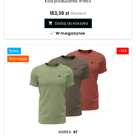
Kod producenta: IP1953
Cena
Cena
163,39 zł
189,99 zł
podstawowa
Dodaj do koszyka


W magazynie
Nowy
-14%
Promocja
MARKA:
4F