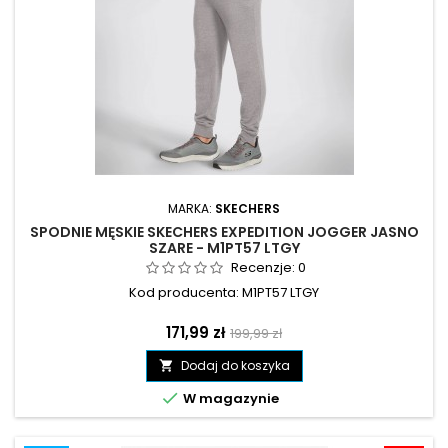
MARKA:
SKECHERS
SPODNIE MĘSKIE SKECHERS EXPEDITION JOGGER JASNO
SZARE - M1PT57 LTGY
Recenzje:
0
Kod producenta: M1PT57 LTGY
Cena
Cena
171,99 zł
199,99 zł
podstawowa
Dodaj do koszyka


W magazynie