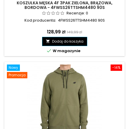
KOSZULKA MĘSKA 4F 3PAK ZIELONA, BRĄZOWA,
BORDOWA - 4FWSS26TTSHM4480 90S
Recenzje:
0
Kod producenta: 4FWSS26TTSHM4480 90S
Cena
Cena
128,99 zł
149,99 zł
podstawowa
Dodaj do koszyka


W magazynie
Nowy
-14%
Promocja