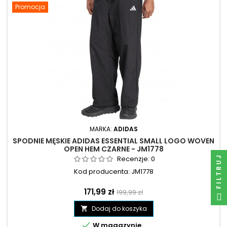
Promocja
MARKA:
ADIDAS
SPODNIE MĘSKIE ADIDAS ESSENTIAL SMALL LOGO WOVEN
OPEN HEM CZARNE - JM1778
FILTRUJ
Recenzje:
0
Kod producenta: JM1778
Cena
Cena
171,99 zł
199,99 zł
podstawowa
Dodaj do koszyka


W magazynie