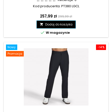
Kod producenta: PT380 LGCL
Cena
Cena
257,99 zł
299,99 zł
podstawowa
Dodaj do koszyka


W magazynie
Nowy
-14%
Promocja