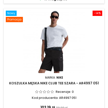
Nowy
-14%
Promocja
MARKA:
NIKE
KOSZULKA MĘSKA NIKE CLUB TEE SZARA - AR4997 051
Recenzje:
0
Kod producenta: AR4997 051
Cena
Cena
103,19 zł
119,99 zł