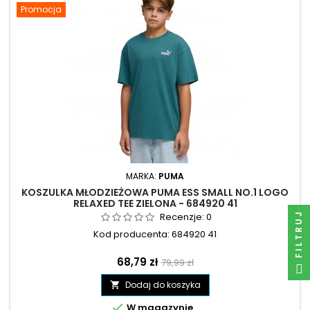
Promocja
MARKA:
PUMA
KOSZULKA MŁODZIEŻOWA PUMA ESS SMALL NO.1 LOGO
RELAXED TEE ZIELONA - 684920 41
FILTRUJ
Recenzje:
0
Kod producenta: 684920 41
Cena
Cena
68,79 zł
79,99 zł
podstawowa
Dodaj do koszyka


W magazynie