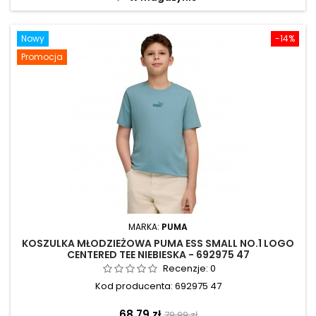
Nowy
-14%
Promocja
MARKA:
PUMA
KOSZULKA MŁODZIEŻOWA PUMA ESS SMALL NO.1 LOGO
CENTERED TEE NIEBIESKA - 692975 47
Recenzje:
0
Kod producenta: 692975 47
Cena
Cena
68,79 zł
79,99 zł