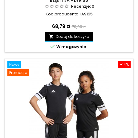
BŁĘKITNA - IA9155
Recenzje:
0
Kod producenta: IA9155
Cena
Cena
68,79 zł
79,99 zł
podstawowa
Dodaj do koszyka


W magazynie
Nowy
-14%
Promocja