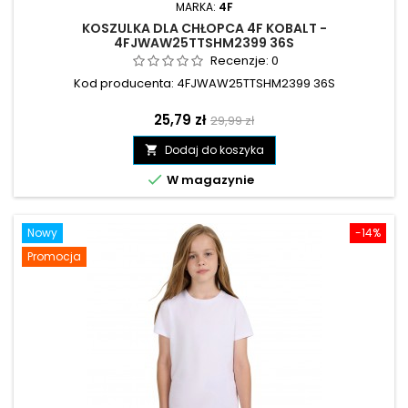
MARKA:
4F
KOSZULKA DLA CHŁOPCA 4F KOBALT -
4FJWAW25TTSHM2399 36S
Recenzje:
0
Kod producenta: 4FJWAW25TTSHM2399 36S
Cena
Cena
25,79 zł
29,99 zł
podstawowa
Dodaj do koszyka


W magazynie
Nowy
-14%
Promocja