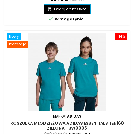
podstawowa
Dodaj do koszyka


W magazynie
Nowy
-14%
Promocja
MARKA:
ADIDAS
KOSZULKA MŁODZIEŻOWA ADIDAS ESSENTIALS TEE 160
ZIELONA - JW0005
Recenzje:
0