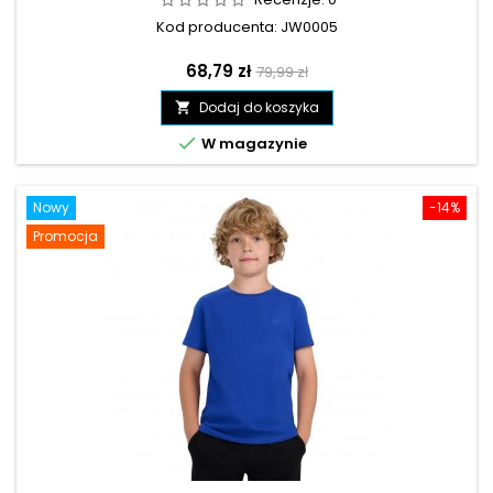
Kod producenta: JW0005
Cena
Cena
68,79 zł
79,99 zł
podstawowa
Dodaj do koszyka


W magazynie
Nowy
-14%
Promocja