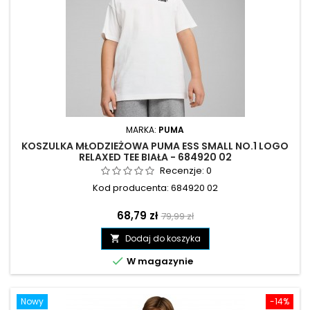
MARKA:
PUMA
KOSZULKA MŁODZIEŻOWA PUMA ESS SMALL NO.1 LOGO
RELAXED TEE BIAŁA - 684920 02
Recenzje:
0
Kod producenta: 684920 02
Cena
Cena
68,79 zł
79,99 zł
podstawowa
Dodaj do koszyka


W magazynie
Nowy
-14%