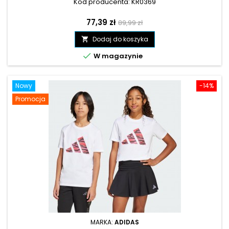
Kod producenta: KR0369
Cena
Cena
77,39 zł
89,99 zł
podstawowa
Dodaj do koszyka


W magazynie
Nowy
-14%
Promocja
MARKA:
ADIDAS