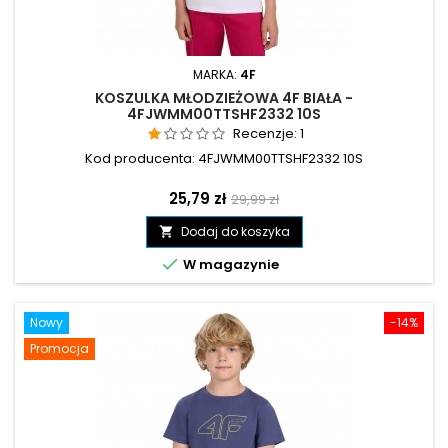
MARKA:
4F
KOSZULKA MŁODZIEŻOWA 4F BIAŁA -
4FJWMM00TTSHF2332 10S
Recenzje:
1
Kod producenta: 4FJWMM00TTSHF2332 10S
Cena
Cena
25,79 zł
29,99 zł
podstawowa
Dodaj do koszyka


W magazynie
Nowy
-14%
Promocja