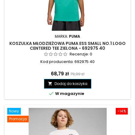
MARKA:
PUMA
KOSZULKA MŁODZIEŻOWA PUMA ESS SMALL NO.1 LOGO
CENTERED TEE ZIELONA - 692975 40
Recenzje:
0
Kod producenta: 692975 40
Cena
Cena
68,79 zł
79,99 zł
podstawowa
Dodaj do koszyka


W magazynie
Nowy
-14%
Promocja