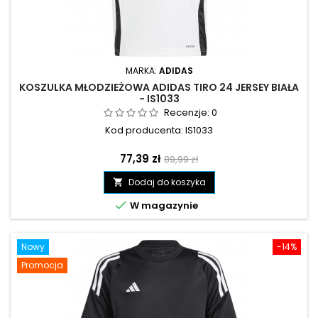
MARKA:
ADIDAS
KOSZULKA MŁODZIEŻOWA ADIDAS TIRO 24 JERSEY BIAŁA
- IS1033
Recenzje:
0
Kod producenta: IS1033
Cena
Cena
77,39 zł
89,99 zł
podstawowa
Dodaj do koszyka


W magazynie
Nowy
-14%
Promocja