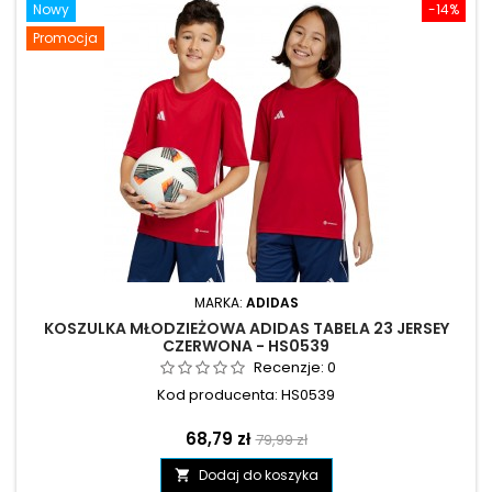
Nowy
-14%
Promocja
MARKA:
ADIDAS
KOSZULKA MŁODZIEŻOWA ADIDAS TABELA 23 JERSEY
CZERWONA - HS0539
Recenzje:
0
Kod producenta: HS0539
Cena
Cena
68,79 zł
79,99 zł
podstawowa
Dodaj do koszyka
