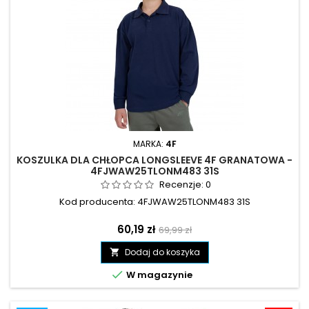
MARKA:
4F
KOSZULKA DLA CHŁOPCA LONGSLEEVE 4F GRANATOWA -
4FJWAW25TLONM483 31S
Recenzje:
0
Kod producenta: 4FJWAW25TLONM483 31S
Cena
Cena
60,19 zł
69,99 zł
podstawowa
Dodaj do koszyka


W magazynie