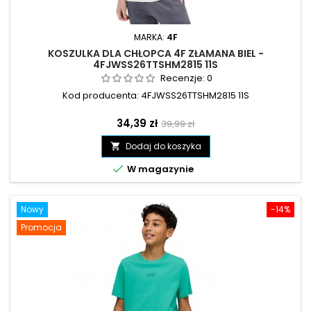
MARKA:
4F
KOSZULKA DLA CHŁOPCA 4F ZŁAMANA BIEL -
4FJWSS26TTSHM2815 11S
Recenzje:
0
Kod producenta: 4FJWSS26TTSHM2815 11S
Cena
Cena
34,39 zł
39,99 zł
podstawowa
Dodaj do koszyka


W magazynie
Nowy
-14%
Promocja