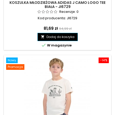
KOSZULKA MŁODZIEŻOWA ADIDAS J CAMO LOGO TEE
BIAŁA - JI6729
Recenzje:
0
Kod producenta: JI6729
Cena
Cena
81,69 zł
94,99 zł
podstawowa
Dodaj do koszyka


W magazynie
Nowy
-14%
Promocja