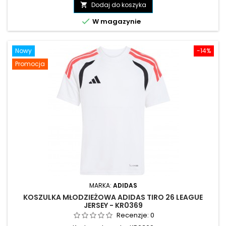
podstawowa
Dodaj do koszyka


W magazynie
Nowy
-14%
Promocja
MARKA:
ADIDAS
KOSZULKA MŁODZIEŻOWA ADIDAS TIRO 26 LEAGUE
JERSEY - KR0369
Recenzje:
0