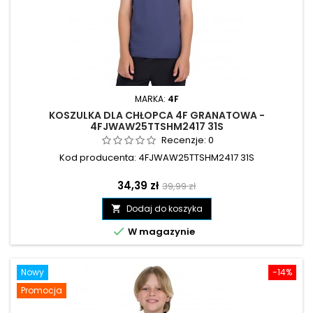
MARKA:
4F
KOSZULKA DLA CHŁOPCA 4F GRANATOWA -
4FJWAW25TTSHM2417 31S
Recenzje:
0
Kod producenta: 4FJWAW25TTSHM2417 31S
Cena
Cena
34,39 zł
39,99 zł
podstawowa
Dodaj do koszyka


W magazynie
Nowy
-14%
Promocja