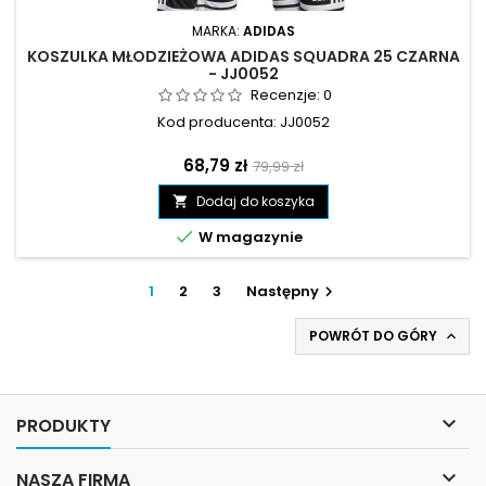
MARKA:
ADIDAS
KOSZULKA MŁODZIEŻOWA ADIDAS SQUADRA 25 CZARNA
- JJ0052
Recenzje:
0
Kod producenta: JJ0052
Cena
Cena
68,79 zł
79,99 zł
podstawowa
Dodaj do koszyka


W magazynie
1
2
3
Następny

POWRÓT DO GÓRY


PRODUKTY

NASZA FIRMA