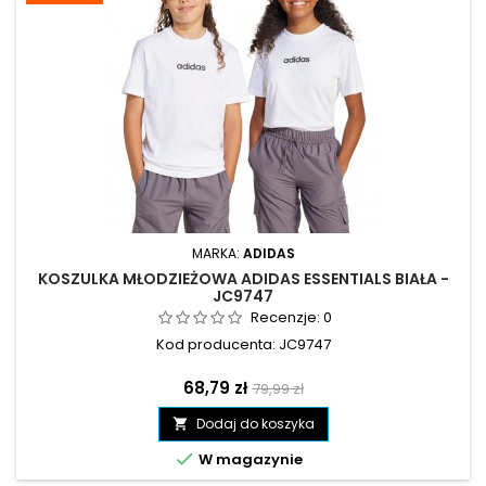
MARKA:
ADIDAS
KOSZULKA MŁODZIEŻOWA ADIDAS ESSENTIALS BIAŁA -
JC9747
Recenzje:
0
Kod producenta: JC9747
Cena
Cena
68,79 zł
79,99 zł
podstawowa
Dodaj do koszyka


W magazynie