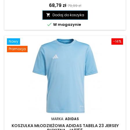
Cena
Cena
68,79 zł
79,99 zł
podstawowa
Dodaj do koszyka


W magazynie
Nowy
-14%
Promocja
MARKA:
ADIDAS
KOSZULKA MŁODZIEŻOWA ADIDAS TABELA 23 JERSEY