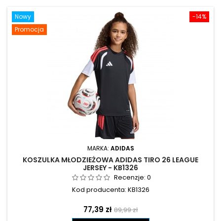
Nowy
-14%
Promocja
MARKA:
ADIDAS
KOSZULKA MŁODZIEŻOWA ADIDAS TIRO 26 LEAGUE
JERSEY - KB1326
Recenzje:
0
Kod producenta: KB1326
Cena
Cena
77,39 zł
89,99 zł