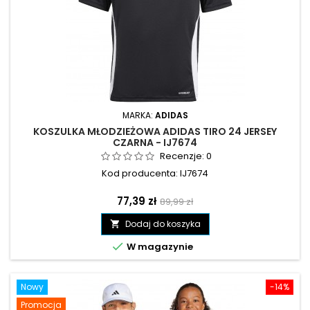
MARKA:
ADIDAS
KOSZULKA MŁODZIEŻOWA ADIDAS TIRO 24 JERSEY
CZARNA - IJ7674
Recenzje:
0
Kod producenta: IJ7674
Cena
Cena
77,39 zł
89,99 zł
podstawowa
Dodaj do koszyka


W magazynie
Nowy
-14%
Promocja