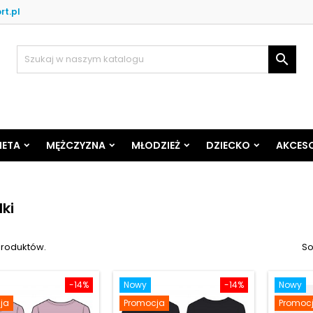
rt.pl

IETA
MĘŻCZYZNA
MŁODZIEŻ
DZIECKO
AKCESO
ki
produktów.
So
-14%
Nowy
-14%
Nowy
ja
Promocja
Promoc