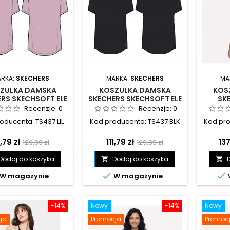
RKA:
SKECHERS
MARKA:
SKECHERS
MA
ZULKA DAMSKA
KOSZULKA DAMSKA
KOS
RS SKECHSOFT ELE
SKECHERS SKECHSOFT ELE
SK
WA - TS437 LIL
CZARNA - TS437 BLK
PER
Recenzje:
0
Recenzje:
0
FIOLE
oducenta: TS437 LIL
Kod producenta: TS437 BLK
Kod pro
ena
Cena
Cena
Cena
Ce
1,79 zł
111,79 zł
137
129,99 zł
129,99 zł
podstawowa
podstawowa
Dodaj do koszyka
Dodaj do koszyka




W magazynie
W magazynie
-14%
Nowy
-14%
Nowy
ja
Promocja
Promoc