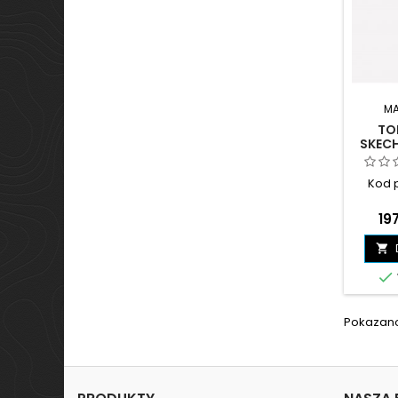
MA
TO
SKECH
STRA
Kod 
Ce
197


Pokazano 