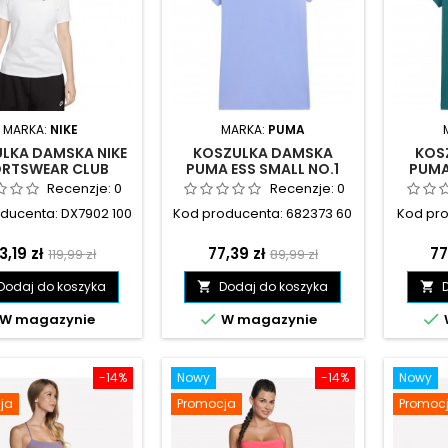
MARKA:
NIKE
MARKA:
PUMA
LKA DAMSKA NIKE
KOSZULKA DAMSKA
KOS
RTSWEAR CLUB
PUMA ESS SMALL NO.1
PUMA
ENTIALS BIAŁA -
LOGO TEE(S) FIOLETOWA
LOGO 
Recenzje:
0
Recenzje:
0
DX7902 100
- 682373 60
ducenta: DX7902 100
Kod producenta: 682373 60
Kod pro
ena
Cena
Cena
Cena
C
3,19 zł
77,39 zł
77
119,99 zł
89,99 zł
podstawowa
podstawowa
Dodaj do koszyka
Dodaj do koszyka




W magazynie
W magazynie
-14%
Nowy
-14%
Nowy
ja
Promocja
Promoc