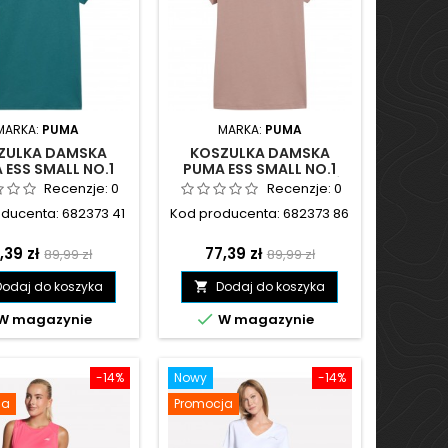
MARKA:
PUMA
MARKA:
PUMA
ZULKA DAMSKA
KOSZULKA DAMSKA
 ESS SMALL NO.1
PUMA ESS SMALL NO.1
TEE(S) ZIELONA -
LOGO TEE(S) BRUDNY RÓŻ
Recenzje:
0
Recenzje:
0
682373 41
- 682373 86
ducenta: 682373 41
Kod producenta: 682373 86
ena
Cena
Cena
Cena
,39 zł
77,39 zł
89,99 zł
89,99 zł
podstawowa
podstawowa
Dodaj do koszyka
Dodaj do koszyka


W magazynie
W magazynie
-14%
Nowy
-14%
ja
Promocja