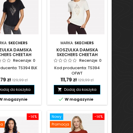
RKA:
SKECHERS
MARKA:
SKECHERS
ZULKA DAMSKA
KOSZULKA DAMSKA
CHERS CHEETAH
SKECHERS CHEETAH
ND TEE CZARNA -
DIAMOND TEE BIAŁA -
Recenzje:
0
Recenzje:
0
TS394 BLK
TS394 OFWT
ducenta: TS394 BLK
Kod producenta: TS394
OFWT
ena
Cena
Cena
Cena
,79 zł
111,79 zł
129,99 zł
129,99 zł
podstawowa
podstawowa
Dodaj do koszyka
Dodaj do koszyka


W magazynie
W magazynie
-14%
Nowy
-14%
ja
Promocja