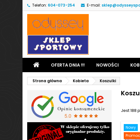
Telefon:
604-073-254
E-mail:
sklep@odysseyspo
OFERTA DNIA !!!
NOWOŚCI
KOB
Strona główna
Kobieta
Koszulki
Koszul
Jest 188 
Nowy
Promoc