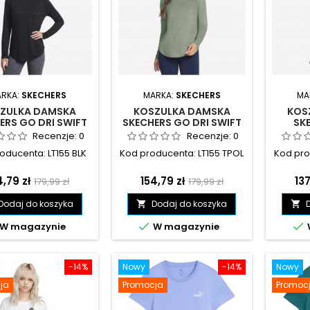
RKA:
SKECHERS
MARKA:
SKECHERS
MA
ZULKA DAMSKA
KOSZULKA DAMSKA
KOS
ERS GO DRI SWIFT
SKECHERS GO DRI SWIFT
SK
LEEVE TUNIC CREW
LONG SLEEVE TUNIC CREW
PER
Recenzje:
0
Recenzje:
0
RNA - LT155 BLK
OLIWKOWA - LT155 TPOL
NIEBI
oducenta: LT155 BLK
Kod producenta: LT155 TPOL
Kod pro
na
Cena
Cena
Cena
Ce
4,79 zł
154,79 zł
137
179,99 zł
179,99 zł
podstawowa
podstawowa
Dodaj do koszyka
Dodaj do koszyka




W magazynie
W magazynie
-14%
Nowy
-14%
Nowy
ja
Promocja
Promoc