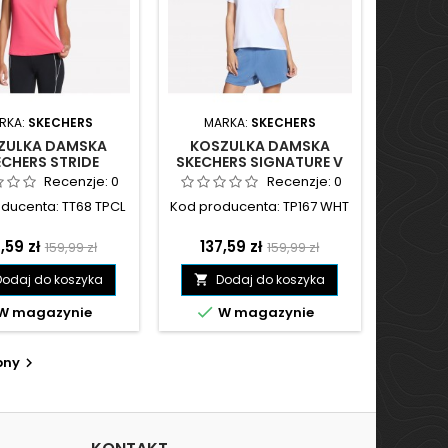
RKA:
SKECHERS
MARKA:
SKECHERS
ZULKA DAMSKA
KOSZULKA DAMSKA
ECHERS STRIDE
SKECHERS SIGNATURE V
FORMANCE TANK
BIAŁA - TP167 WHT
Recenzje:
0
Recenzje:
0
OWA - TT68 TPCL
ducenta: TT68 TPCL
Kod producenta: TP167 WHT
na
Cena
Cena
Cena
,59 zł
137,59 zł
159,99 zł
159,99 zł
podstawowa
podstawowa
Dodaj do koszyka
Dodaj do koszyka


W magazynie
W magazynie
pny
