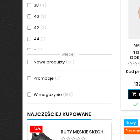
38
4
40
3
42
3
44
1
MA
8
1
TO
więcej...
ODK
L
141
Nowe produkty
101
CZA
Kod pr
M
151
Promocje
7
C
13
S
137
W magazynie
188

XL
108

XS
107
NAJCZĘŚCIEJ KUPOWANE
XS - 8
1
Nowy
XXL
35
-14%
Promoc
BUTY MĘSKIE SKECHERS OAK CANYON-REDWICK CZARNE - 51896 BBK