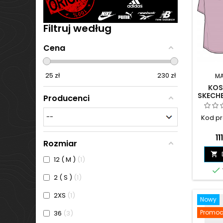
Filtruj według
Cena
25
zł
230
zł
MA
KOS
SKECHE
Producenci
RÓŻO
Kod pr
C
11
Rozmiar

12 ( M )
1

2 ( S )
1
2XS
1
Nowy
Promoc
36
3