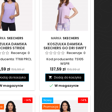
RKA:
SKECHERS
MARKA:
SKECHERS
ZULKA DAMSKA
KOSZULKA DAMSKA
ECHERS STRIDE
SKECHERS GO DRI SWIFT
FORMANCE TANK
TUNIC TEE FIOLETOWA -
Recenzje:
0
Recenzje:
0
TOWA - TT68 PRCL
TS105 WSPR
ducenta: TT68 PRCL
Kod producenta: TS105
WSPR
na
Cena
Cena
Cena
,59 zł
137,59 zł
159,99 zł
159,99 zł
podstawowa
podstawowa
Dodaj do koszyka
Dodaj do koszyka


W magazynie
W magazynie
-14%
Nowy
-14%
ja
Promocja