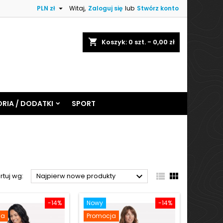

PLN zł
Witaj,
Zaloguj się
lub
Stwórz konto
shopping_cart
Koszyk:
0
szt. - 0,00 zł
RIA / DODATKI
SPORT



rtuj wg:
Najpierw nowe produkty
-14%
Nowy
-14%
ja
Promocja