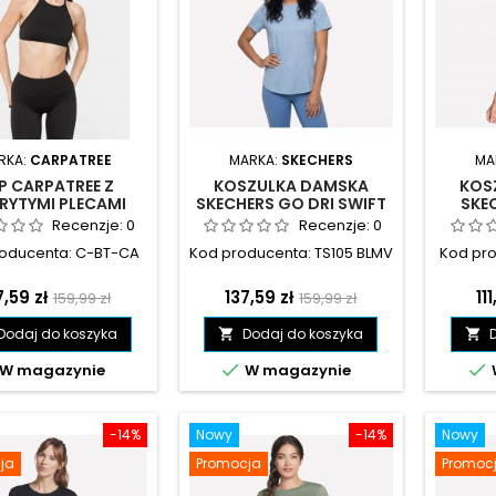
RKA:
CARPATREE
MARKA:
SKECHERS
MA
P CARPATREE Z
KOSZULKA DAMSKA
KOS
RYTYMI PLECAMI
SKECHERS GO DRI SWIFT
SKE
RNY - C-BT-CA
TUNIC TEE NIEBIESKA -
DIAMO
Recenzje:
0
Recenzje:
0
TS105 BLMV
oducenta: C-BT-CA
Kod producenta: TS105 BLMV
Kod pro
ena
Cena
Cena
Cena
C
7,59 zł
137,59 zł
111
159,99 zł
159,99 zł
podstawowa
podstawowa
Dodaj do koszyka
Dodaj do koszyka




W magazynie
W magazynie
-14%
Nowy
-14%
Nowy
ja
Promocja
Promoc