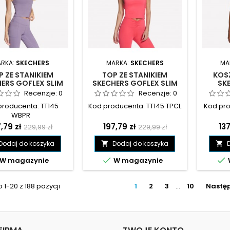
RKA:
SKECHERS
MARKA:
SKECHERS
MA
P ZE STANIKIEM
TOP ZE STANIKIEM
KOS
ERS GOFLEX SLIM
SKECHERS GOFLEX SLIM
SK
PPY FIOLETOWY -
STRAPPY KORALOWY -
PER
Recenzje:
0
Recenzje:
0
TT145 WBPR
TT145 TPCL
KORAL
producenta: TT145
Kod producenta: TT145 TPCL
Kod pro
WBPR
na
Cena
Cena
Cena
Ce
,79 zł
197,79 zł
137
229,99 zł
229,99 zł
podstawowa
podstawowa
Dodaj do koszyka
Dodaj do koszyka




W magazynie
W magazynie
1-20 z 188 pozycji
1
2
3
…
10
Nastę