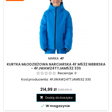
MARKA:
4F
KURTKA MŁODZIEŻOWA NARCIARSKA 4F M532 NIEBIESKA
- 4FJWAW24TTJAM532 33S
Recenzje:
0
Kod producenta: 4FJWAW24TTJAM532 33S
Cena
Cena
214,99 zł
249,99 zł
podstawowa
Dodaj do koszyka


W magazynie