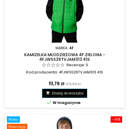
MARKA:
4F
KAMIZELKA MŁODZIEŻOWA 4F ZIELONA -
4FJWSS26TVJAM313 41S
Recenzje:
0
Kod producenta: 4FJWSS26TVJAM313 41S
Cena
Cena
111,79 zł
129,99 zł
podstawowa
Dodaj do koszyka


W magazynie
Nowy
-14%
Promocja