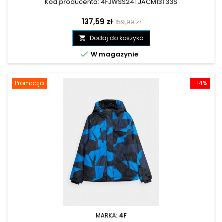
Kod producenta: 4FJWSS24TJACM131 33S
Cena
Cena
137,59 zł
159,99 zł
podstawowa
Dodaj do koszyka


W magazynie
Promocja
-14%
MARKA:
4F