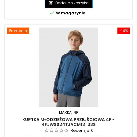
podstawowa
Dodaj do koszyka


W magazynie
Promocja
-14%
MARKA:
4F
KURTKA MŁODZIEŻOWA PRZEJŚCIOWA 4F -
4FJWSS24TJACM131 33S
Recenzje:
0