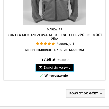
MARKA:
4F
KURTKA MŁODZIEŻOWA 4F SOFTSHELL HJZ20-JSFM001
25M
Recenzje:
1
Kod Producenta: HJZ20-JSFM001 25M
Cena
Cena
137,59 zł
159,99 zł
podstawowa
Dodaj do koszyka


W magazynie
POWRÓT DO GÓRY
