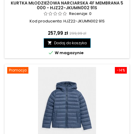
KURTKA MŁODZIEŻOWA NARCIARSKA 4F MEMBRANA 5
000 - HJZ22-JKUMN002 91S
Recenzje:
0
Kod producenta: HJZ22-JKUMN002 91S
Cena
Cena
257,99 zł
299,99 zł
podstawowa
Dodaj do koszyka


W magazynie
Promocja
-14%