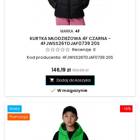
MARKA:
4F
KURTKA MŁODZIEŻOWA 4F CZARNA -
4FJWSS26TDJAF0739 20S
Recenzje:
0
Kod producenta: 4FJWSS26TDJAF0739 20S
Cena
Cena
146,19 zł
169,99 zł
podstawowa
Dodaj do koszyka


W magazynie
Nowy
-14%
Promocja