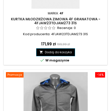
MARKA:
4F
KURTKA MŁODZIEŻOWA ZIMOWA 4F GRANATOWA -
4FJAW23TDJAM273 31S
Recenzje:
0
Kod producenta: 4FJAW23TDJAM273 31S
Cena
Cena
171,99 zł
199,99 zł
podstawowa
Dodaj do koszyka


W magazynie
Promocja
-14%