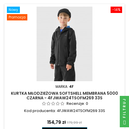
Nowy
-14%
Promocja
MARKA:
4F
KURTKA MŁODZIEŻOWA SOFTSHELL MEMBRANA 5000
CZARNA - 4FJWAW24TSOFM269 33S
FILTRUJ
Recenzje:
0
Kod producenta: 4FJWAW24TSOFM269 33S
Cena
Cena
154,79 zł
179,99 zł