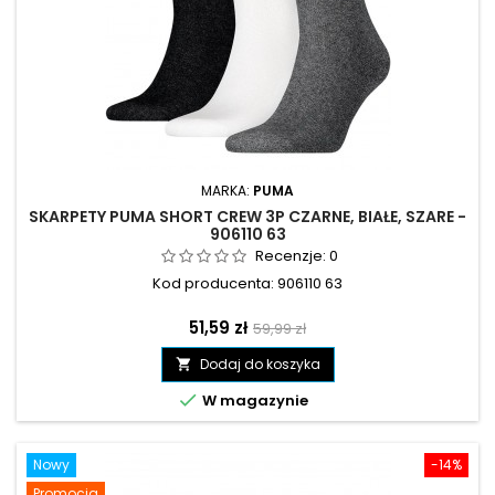
MARKA:
PUMA
SKARPETY PUMA SHORT CREW 3P CZARNE, BIAŁE, SZARE -
906110 63
Recenzje:
0
Kod producenta: 906110 63
Cena
Cena
51,59 zł
59,99 zł
podstawowa
Dodaj do koszyka


W magazynie
Nowy
-14%
Promocja