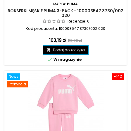
MARKA:
PUMA
BOKSERKI MĘSKIE PUMA 3-PACK - 100003547 3730/002
020
Recenzje:
0
Kod producenta: 100003547 3730/002 020
Cena
Cena
103,19 zł
119,99 zł
podstawowa
Dodaj do koszyka


W magazynie
Nowy
-14%
Promocja