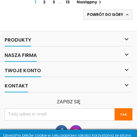
1
2
3
…
13
Następny

POWRÓT DO GÓRY


PRODUKTY

NASZA FIRMA

TWOJE KONTO

KONTAKT
ZAPISZ SIĘ
Używamy plików cookie w celu poprawy jakości korzystania ze strony