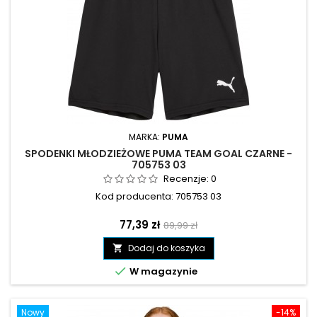
MARKA:
PUMA
SPODENKI MŁODZIEŻOWE PUMA TEAM GOAL CZARNE -
705753 03
Recenzje:
0
Kod producenta: 705753 03
Cena
Cena
77,39 zł
89,99 zł
podstawowa
Dodaj do koszyka


W magazynie
Nowy
-14%