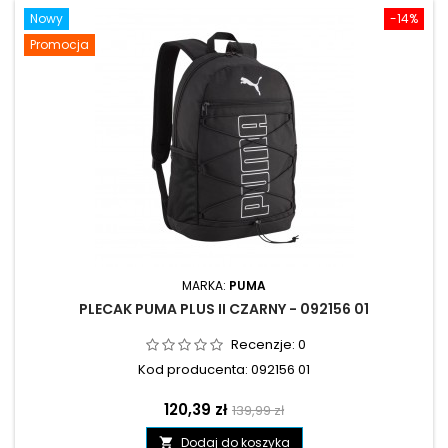
Nowy
-14%
Promocja
MARKA:
PUMA
PLECAK PUMA PLUS II CZARNY - 092156 01
Recenzje:
0
Kod producenta: 092156 01
Cena
Cena
120,39 zł
139,99 zł
podstawowa
Dodaj do koszyka
