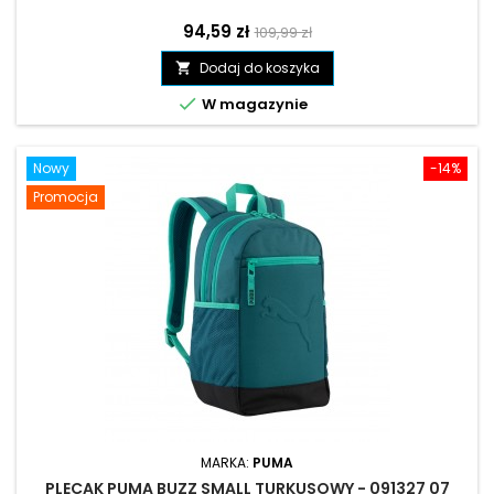
Cena
Cena
94,59 zł
109,99 zł
podstawowa
Dodaj do koszyka


W magazynie
Nowy
-14%
Promocja
MARKA:
PUMA
PLECAK PUMA BUZZ SMALL TURKUSOWY - 091327 07