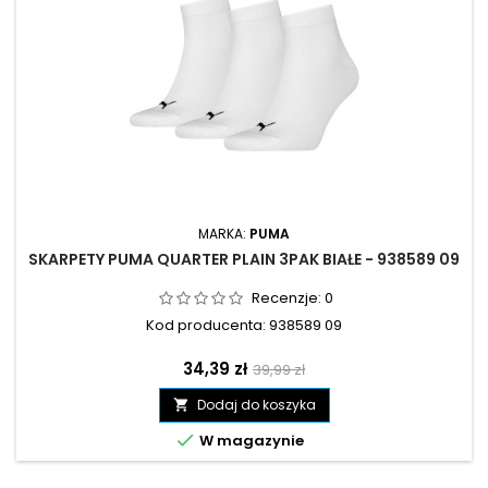
MARKA:
PUMA
SKARPETY PUMA QUARTER PLAIN 3PAK BIAŁE - 938589 09
Recenzje:
0
Kod producenta: 938589 09
Cena
Cena
34,39 zł
39,99 zł
podstawowa
Dodaj do koszyka


W magazynie