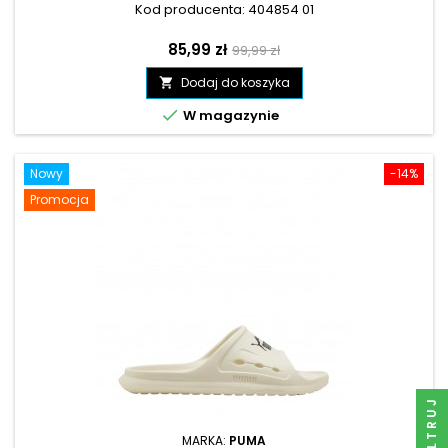
Kod producenta: 404854 01
Cena
Cena
85,99 zł
99,99 zł
podstawowa
Dodaj do koszyka


W magazynie
Nowy
-14%
Promocja
FILTRUJ
MARKA:
PUMA