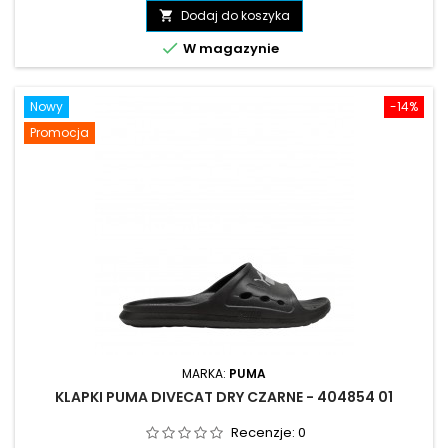
podstawowa
Dodaj do koszyka


W magazynie
Nowy
-14%
Promocja
MARKA:
PUMA
KLAPKI PUMA DIVECAT DRY CZARNE - 404854 01
Recenzje:
0