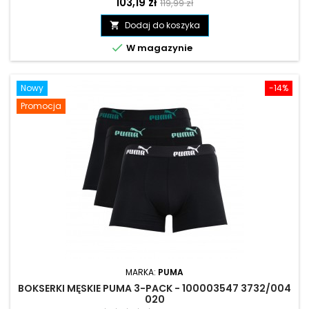
Cena
Cena
103,19 zł
119,99 zł
podstawowa
Dodaj do koszyka


W magazynie
Nowy
-14%
Promocja
MARKA:
PUMA
BOKSERKI MĘSKIE PUMA 3-PACK - 100003547 3732/004
020