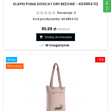
KLAPKI PUMA DIVECAT DRY BEŻOWE - 404854 02
Recenzje:
0
Kod producenta: 404854 02
Cena
Cena
85,99 zł
99,99 zł
podstawowa
Dodaj do koszyka


W magazynie
Nowy
-14%
Promocja