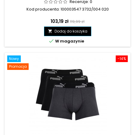
Recenzje:
0
Kod producenta: 100003547 3732/004 020
Cena
Cena
103,19 zł
119,99 zł
podstawowa
Dodaj do koszyka


W magazynie
Nowy
-14%
Promocja