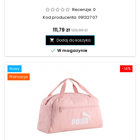
Recenzje:
0
Kod producenta: 091327 07
Cena
Cena
111,79 zł
129,99 zł
podstawowa
Dodaj do koszyka


W magazynie
Nowy
-14%
Promocja