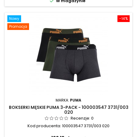

W magazynie
Nowy
-14%
Promocja
MARKA:
PUMA
BOKSERKI MĘSKIE PUMA 3-PACK - 100003547 3731/003
020
Recenzje:
0
Kod producenta: 100003547 3731/003 020