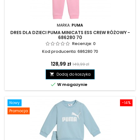
MARKA:
PUMA
DRES DLA DZIECI PUMA MINICATS ESS CREW RÓŻOWY -
686280 70
Recenzje:
0
Kod producenta: 686280 70
Cena
Cena
128,99 zł
149,99 zł
podstawowa
Dodaj do koszyka


W magazynie
Nowy
-14%
Promocja