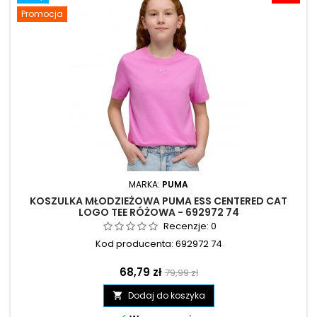
Promocja
MARKA:
PUMA
KOSZULKA MŁODZIEŻOWA PUMA ESS CENTERED CAT
LOGO TEE RÓŻOWA - 692972 74
Recenzje:
0
Kod producenta: 692972 74
Cena
Cena
68,79 zł
79,99 zł
podstawowa
Dodaj do koszyka
