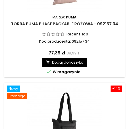
MARKA:
PUMA
TORBA PUMA PHASE PACKABLE RÓŻOWA - 092157 34
Recenzje:
0
Kod producenta: 092157 34
Cena
Cena
77,39 zł
89,99 zł
podstawowa
Dodaj do koszyka


W magazynie
Nowy
-14%
Promocja