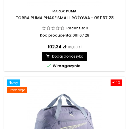
MARKA:
PUMA
TORBA PUMA PHASE SMALL RÓŻOWA - 091167 28
Recenzje:
0
Kod producenta: 091167 28
Cena
Cena
102,34 zł
119,00 zł
podstawowa
Dodaj do koszyka


W magazynie
Nowy
-14%
Promocja