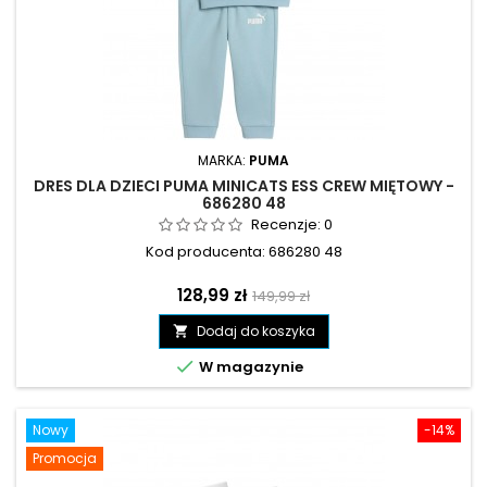
MARKA:
PUMA
DRES DLA DZIECI PUMA MINICATS ESS CREW MIĘTOWY -
686280 48
Recenzje:
0
Kod producenta: 686280 48
Cena
Cena
128,99 zł
149,99 zł
podstawowa
Dodaj do koszyka


W magazynie
Nowy
-14%
Promocja