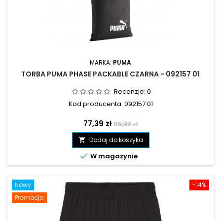
MARKA:
PUMA
TORBA PUMA PHASE PACKABLE CZARNA - 092157 01
Recenzje:
0
Kod producenta: 092157 01
Cena
Cena
77,39 zł
89,99 zł
podstawowa
Dodaj do koszyka


W magazynie
Nowy
-14%
Promocja