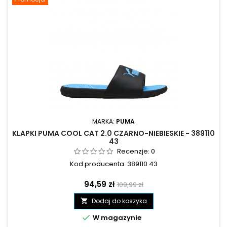
MARKA:
PUMA
KLAPKI PUMA COOL CAT 2.0 CZARNO-NIEBIESKIE - 389110
43
Recenzje:
0
Kod producenta: 389110 43
Cena
Cena
94,59 zł
109,99 zł
podstawowa
Dodaj do koszyka


W magazynie