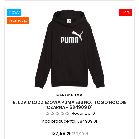
Nowy
-14%
Promocja
MARKA:
PUMA
BLUZA MŁODZIEŻOWA PUMA ESS NO.1 LOGO HOODIE
CZARNA - 684909 01
Recenzje:
0
Kod producenta: 684909 01
Cena
Cena
137,59 zł
159,99 zł