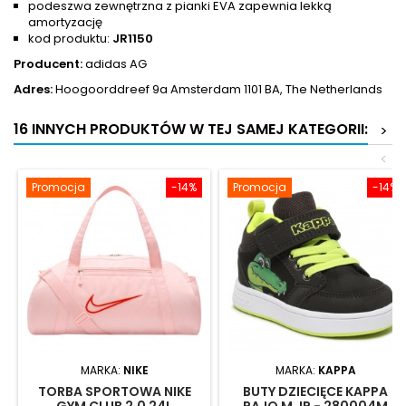
podeszwa zewnętrzna z pianki EVA zapewnia lekką
amortyzację
kod produktu:
JR1150
Producent
:
adidas AG
Adres:
Hoogoorddreef 9a Amsterdam 1101 BA, The Netherlands
16 INNYCH PRODUKTÓW W TEJ SAMEJ KATEGORII:
>
<
Promocja
-14%
Promocja
-14%
MARKA:
NIKE
MARKA:
KAPPA
TORBA SPORTOWA NIKE
BUTY DZIECIĘCE KAPPA
GYM CLUB 2.0 24L
RAJO M JR - 280004M