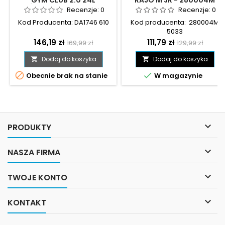
RÓŻOWA - DA1746 610
5033
Recenzje:
0
Recenzje:
0
Kod Producenta: DA1746 610
Kod producenta: 280004M
5033
Cena
Cena
Cena
Cena
146,19 zł
111,79 zł
169,99 zł
129,99 zł
podstawowa
podstawowa
Dodaj do koszyka
Dodaj do koszyka




Obecnie brak na stanie
W magazynie

PRODUKTY

NASZA FIRMA

TWOJE KONTO

KONTAKT