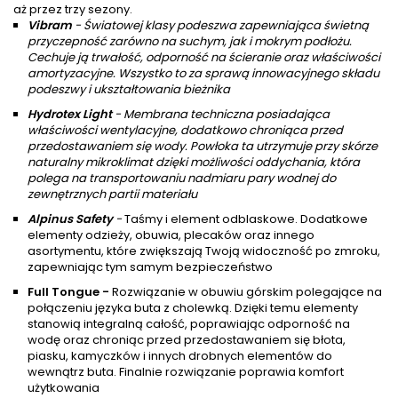
aż przez trzy sezony.
Vibram
- Światowej klasy podeszwa zapewniająca świetną
przyczepność zarówno na suchym, jak i mokrym podłożu.
Cechuje ją trwałość, odporność na ścieranie oraz właściwości
amortyzacyjne. Wszystko to za sprawą innowacyjnego składu
podeszwy i ukształtowania bieżnika
Hydrotex Light
- Membrana techniczna posiadająca
właściwości wentylacyjne, dodatkowo chroniąca przed
przedostawaniem się wody. Powłoka ta utrzymuje przy skórze
naturalny mikroklimat dzięki możliwości oddychania, która
polega na transportowaniu nadmiaru pary wodnej do
zewnętrznych partii materiału
Alpinus Safety
-
Taśmy i element odblaskowe. Dodatkowe
elementy odzieży, obuwia, plecaków oraz innego
asortymentu, które zwiększają Twoją widoczność po zmroku,
zapewniając tym samym bezpieczeństwo
Full Tongue -
Rozwiązanie w obuwiu górskim polegające na
połączeniu języka buta z cholewką. Dzięki temu elementy
stanowią integralną całość, poprawiając odporność na
wodę oraz chroniąc przed przedostawaniem się błota,
piasku, kamyczków i innych drobnych elementów do
wewnątrz buta. Finalnie rozwiązanie poprawia komfort
użytkowania