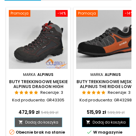
Promocja
-14%
Promocja
-14%
MARKA:
ALPINUS
MARKA:
ALPINUS
BUTY TREKKINGOWE MĘSKIE
BUTY TREKKINGOWE MĘSKIE
ALPINUS DRAGON HIGH
ALPINUS THE RIDGE LOW
TACTICAL - GR43305
PRO - GR43298
Recenzje:
3
Recenzje:
3
Kod producenta: GR43305
Kod producenta: GR43298
Cena
Cena
Cena
Cena
472,99 zł
515,99 zł
549,99 zł
599,99 zł
podstawowa
podstawow
Dodaj do koszyka
Dodaj do koszyka




Obecnie brak na stanie
W magazynie