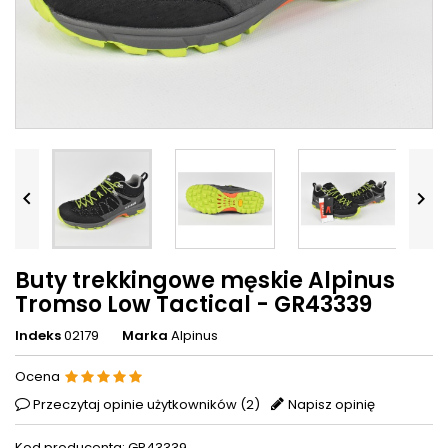


Buty trekkingowe męskie Alpinus
Tromso Low Tactical - GR43339
Indeks
02179
Marka
Alpinus
Ocena
Przeczytaj opinie użytkowników (
2
)
Napisz opinię
Kod producenta: GR43339