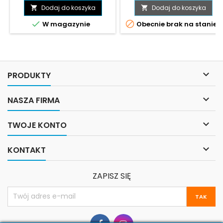
podstawowa
podstawow
Dodaj do koszyka
Dodaj do koszyka




W magazynie
Obecnie brak na stanie

PRODUKTY

NASZA FIRMA

TWOJE KONTO

KONTAKT
ZAPISZ SIĘ