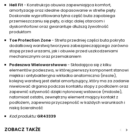
Hell Fit
- Konstrukcja obuwia zapewniająca komfort,
amortyzację oraz idealne dopasowanie w strefie pięty.
Doskonale wyprofilowana tylna część buta zapobiega
przemieszczaniu się pięty, a idąc dalej otarciom i
dyskomfortowi oraz gwarantuje dłuższą żywotność
produktom
Toe Protection Zone
- Strefa przedniej części buta pokryta
dodatkową warstwą tworzywa zabezpieczającego zarówno
stopę przed urazami, jak i obuwie przed uszkodzeniami
mechanicznymi oraz przemakaniem
Podeszwa Wielowarstwowa
- Składająca się z kilku
elementów podeszwa, w której pierwszy komponent stanowi
miękka i antybakteryjna wkładka anatomiczna (insole),
kolejną warstwą jest detal amortyzujący, który ma za zadanie
niwelować drgania podczas kontaktu stopy z podłożem oraz
zapewnić sztywność dzięki nylonowej wstawce (midosle),
natomiast ostatni, zewnętrzny element mający kontakt z
podłożem, zapewnia przyczepność w każdych warunkach i
niską ścieralność
Kod produktu:
GR43339
ZOBACZ TAKŻE
<
>