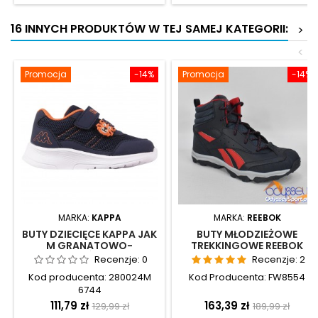
16 INNYCH PRODUKTÓW W TEJ SAMEJ KATEGORII:
>
<
Promocja
-14%
Promocja
-14%
MARKA:
KAPPA
MARKA:
REEBOK
BUTY DZIECIĘCE KAPPA JAK
BUTY MŁODZIEŻOWE
M GRANATOWO-
TREKKINGOWE REEBOK
POMARAŃCZOWE -
RUGGED RUNNER MID -
Recenzje:
0
Recenzje:
2
280024M 6744
FW8554
Kod producenta: 280024M
Kod Producenta: FW8554
6744
Cena
Cena
Cena
Cena
111,79 zł
163,39 zł
129,99 zł
189,99 zł