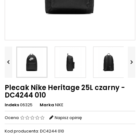


Plecak Nike Heritage 25L czarny -
DC4244 010
Indeks
06325
Marka
NIKE
Ocena
Napisz opinię
Kod producenta: DC4244 010