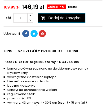
146,19 zł
169,99 zł
Zniżka 14%
Brutto
Dodaj do koszyka
Ilość

Udostępnij
OPIS
SZCZEGÓŁY PRODUKTU
OPINIE
Plecak Nike Heritage 25L czarny - DC4244 010
komora główna zapinana na dwukierunkowy zamek
błyskawiczny
wewnętrzna kieszeń na laptopa
kieszeń na suwak od frontu
boczna kieszonka
uchwyt do przenoszenia w dłoni
regulowane szelki
pojemność: 25l
wymiary: 43 cm (wys.) × 30,5 cm (szer.) × 15 cm (gł.)