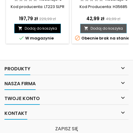
LT223 SLPR
Kod producenta: LT223 SLPR
Kod Producenta: H35685
Cena
Cena
Cena
Cena
197,79 zł
42,99 zł
229,99 zł
49,99 zł
podstawowa
podstawow
Dodaj do koszyka
Dodaj do koszyka




W magazynie
Obecnie brak na stanie

PRODUKTY

NASZA FIRMA

TWOJE KONTO

KONTAKT
ZAPISZ SIĘ