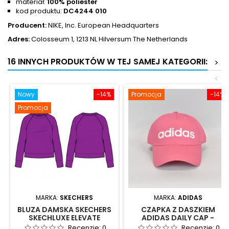
materiał:
100% poliester
kod produktu:
DC4244 010
Producent
:
NIKE, Inc. European Headquarters
Adres:
Colosseum 1, 1213 NL Hilversum The Netherlands
16 INNYCH PRODUKTÓW W TEJ SAMEJ KATEGORII:
>
<
Nowy
-14%
Promocja
-14%
Promocja
MARKA:
SKECHERS
MARKA:
ADIDAS
BLUZA DAMSKA SKECHERS
CZAPKA Z DASZKIEM
SKECHLUXE ELEVATE
ADIDAS DAILY CAP -
PERFORMANCE CREW -
H35685
Recenzje:
0
Recenzje:
0