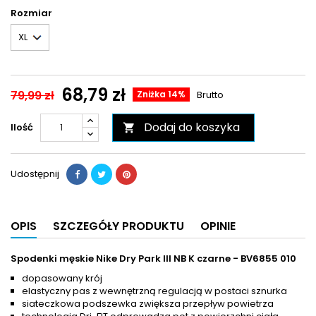
Rozmiar
68,79 zł
79,99 zł
Zniżka 14%
Brutto
Dodaj do koszyka
Ilość

Udostępnij
OPIS
SZCZEGÓŁY PRODUKTU
OPINIE
Spodenki męskie Nike Dry Park III NB K czarne - BV6855 010
dopasowany krój
elastyczny pas z wewnętrzną regulacją w postaci sznurka
siateczkowa podszewka zwiększa przepływ powietrza