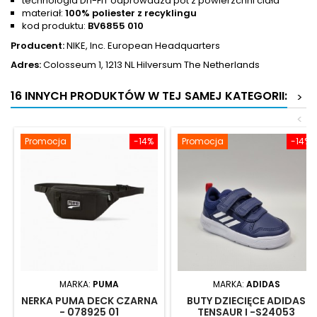
technologia Dri-FIT odprowadza pot z powierzchni ciała
materiał:
100% poliester z recyklingu
kod produktu:
BV6855 010
Producent
:
NIKE, Inc. European Headquarters
Adres:
Colosseum 1, 1213 NL Hilversum The Netherlands
16 INNYCH PRODUKTÓW W TEJ SAMEJ KATEGORII:
>
<
Promocja
-14%
Promocja
-14%
MARKA:
PUMA
MARKA:
ADIDAS
NERKA PUMA DECK CZARNA
BUTY DZIECIĘCE ADIDAS
- 078925 01
TENSAUR I -S24053