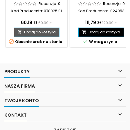
Recenzje:
0
Recenzje:
0
Kod Producenta: 078925 01
Kod Producenta: S24053
Cena
Cena
Cena
Cena
60,19 zł
111,79 zł
69,99 zł
129,99 zł
podstawowa
podstawowa
Dodaj do koszyka
Dodaj do koszyka




Obecnie brak na stanie
W magazynie

PRODUKTY

NASZA FIRMA

TWOJE KONTO

KONTAKT