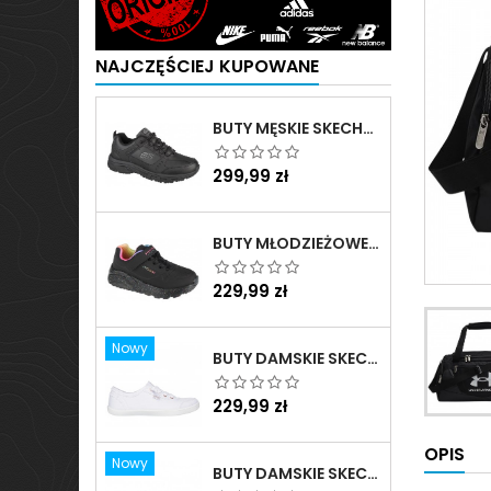
NAJCZĘŚCIEJ KUPOWANE
BUTY MĘSKIE SKECHERS OAK CANYON-REDWICK CZARNE - 51896 BBK
Cena
299,99 zł
BUTY MŁODZIEŻOWE SKECHERS UNO LITE RAINBOW SPECKS - 310457L-BKMT
Cena
229,99 zł
Nowy
BUTY DAMSKIE SKECHERS BOBS B CUTE BIAŁE - 33492 WHT
Cena
229,99 zł
OPIS
Nowy
BUTY DAMSKIE SKECHERS ARCH FIT ARCADE - MEET YA THERE BIAŁE - 177190 WHT