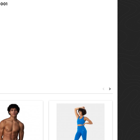
 001
<
>