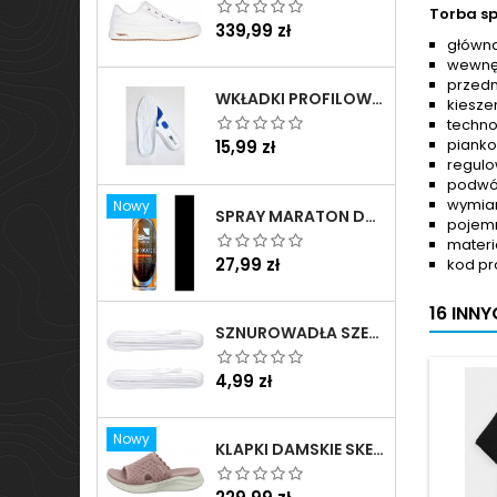
Torba sp
Cena
339,99 zł
główn
wewnęt
przedn
WKŁADKI PROFILOWANE DO BUTÓW SPORTOWYCH BIAŁE - 161
kiesze
techno
pianko
Cena
15,99 zł
regulo
podwó
wymia
Nowy
SPRAY MARATON DO ZAMSZU I NUBUKU CZARNY POJ.250 ML - 805
pojem
materi
Cena
27,99 zł
kod pr
16 INN
SZNUROWADŁA SZEROKIE DO BUTÓW BIAŁE - BIS
Cena
4,99 zł
Nowy
KLAPKI DAMSKIE SKECHERS ULTRA FLEX 3.0 SANDAL - BRING IT MALINOWE - 164055 MVE
Cena