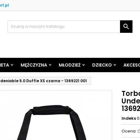
rt.pl

IETA
MĘŻCZYZNA
MŁODZIEŻ
DZIECKO
AKCESO
eniable 5.0 Duffle XS czarna - 1369221 001
Torb
Unden
13692
Indeks
0
Ocena