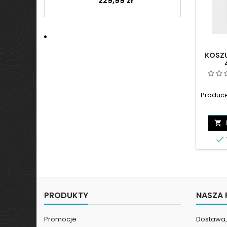
229,99 zł
KOSZU
4FAW
Produc


PRODUKTY
NASZA 
Promocje
Dostawa, 