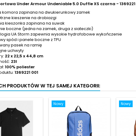
ortowa Under Armour Undeniable 5.0 Duffle XS czarna - 1369221
a komora zapinana na dwukierunkowy zamek
rzne kieszenie na drobiazgi
ia kieszonka zapinana na suwak
nie boczne (jedna na zamek, druga z siateczki)
logia UA Storm zapewnia wysokie hydrofobowe wykończenie
wy spód i panele boczne z TPU
wany pasek na ramię
jne uchwyty
ry:
22 x 22,5 x 44,8 cm
ność:
23l
ał:
100% poliester
oduktu:
1369221 001
YCH PRODUKTÓW W TEJ SAMEJ KATEGORII:
Nowy
Nowy