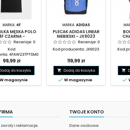
MARKA:
4F
MARKA:
ADIDAS
MA
LKA MĘSKA POLO
PLECAK ADIDAS LINEAR
BOK
4F CZARNA -
NIEBIESKI - JX9023
CHA
23TPTSM086 20S
CZARN
Recenzje:
0
Recenzje:
0
U
Kod
Kod producenta: JX9023
Kod p
enta: 4FAW23TPTSM086
20S
Cena
Cena
99,99 zł
119,99 zł
Dodaj do koszyka
Dodaj do koszyka
D




W magazynie
W magazynie
FIRMA
TWOJE KONTO
zwroty i reklamacje.
Dane osobowe