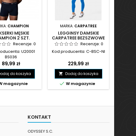
RKA:
CHAMPION
MARKA:
CARPATREE
SERKI MĘSKIE
LEGGINSY DAMSKIE
BUTY D
MPION 2 SZT.
CARPATREE BEZSZWOWE
MAX 
E, NIEBIESKIE -
BLAZE NIEBIESKIE - C-
D
Recenzje:
0
Recenzje:
0
20001 BS036
BSC-NI
roducenta: U20001
Kod producenta: C-BSC-NI
Kod Pr
BS036
Cena
Cena
89,99 zł
229,99 zł
odaj do koszyka
Dodaj do koszyka
D




W magazynie
W magazynie
W
KONTAKT
ODYSSEY S.C.