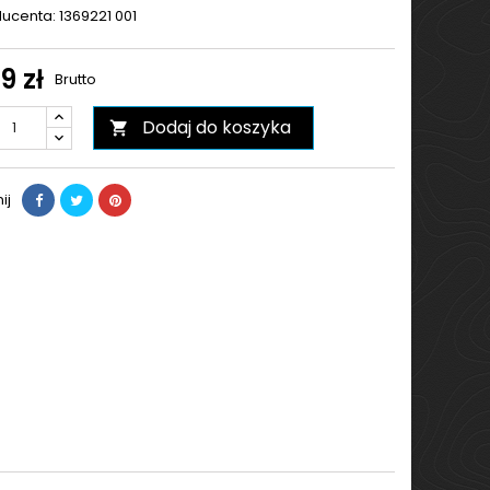
ucenta: 1369221 001
9 zł
Brutto
Dodaj do koszyka

ij