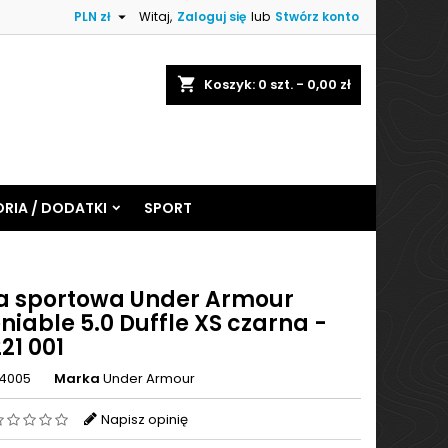

PLN zł
Witaj,
Zaloguj się
lub
Stwórz konto
shopping_cart
Koszyk:
0
szt. - 0,00 zł
RIA / DODATKI
SPORT
a sportowa Under Armour
iable 5.0 Duffle XS czarna -
21 001
4005
Marka
Under Armour
Napisz opinię